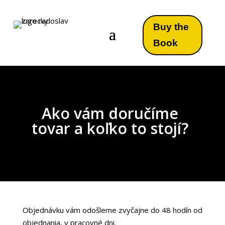
Buy the
Book
Ako vám doručíme
tovar a koľko to stojí?
Objednávku vám odošleme zvyčajne do 48 hodín od
objednania, v pracovné dni.